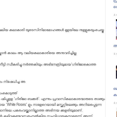
പ
റ
4 
ു വലിയ കലാകാരി യുടെസിനിമാമോഹങ്ങൾ മുളയിലേ നുള്ളുകയുംചെയ്തു
അ
ക്കാൻ കാലം ആ വലിയകലാകാരിയെ അനുവദിച്ചില്ല.
4 
ട്ടി സ്വീകരിച്ചു.നർത്തകിയും അഭിനേത്രിയുമായ'ഗിരിജാകൊത്ത
രം നിഷേധിച്ച അ
ഒമ
സംകൊടുത്ത്
കണ
ഷിപ്പുളള 'ഗിരിജാ ബക്കർ'. എന്നും പ്രവാസികലാകാരന്മാരുടെ താങ്ങും
4 
'White Roses' ളും നാളേറെയായി മസ്ക്കറ്റിലെങ്ങും അറിയപ്പെടുന്ന
മാനിലെ പകരംവയ്ക്കാനില്ലാത്ത അഭിനയ ക്കളരിയുമാണ്.
റെ കഴിവുകണ്ടവസരംനൽകിയ സംവിധായകനാരെന്ന് അന്ന്