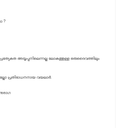
ടോ ?
പ്രത്യേകത അയ്യപ്പനിലെന്നല്ല ലോകത്തുള്ള ഒരുദൈവത്തിലും
ുണ്ടല്ലോ പ്രതിഭാധനനായ വയലാർ.
അനുരാഗ