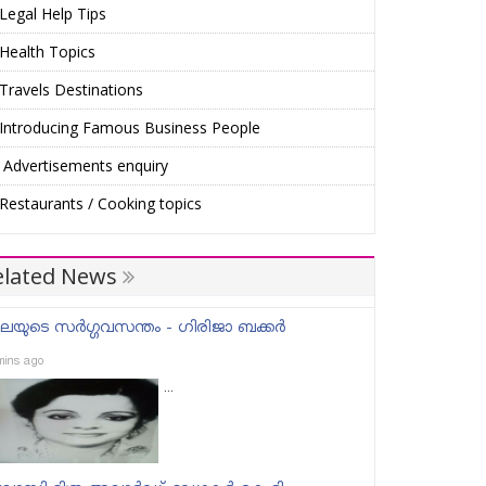
Legal Help Tips
Health Topics
Travels Destinations
Introducing Famous Business People
Advertisements enquiry
Restaurants / Cooking topics
elated News
ലയുടെ സർഗ്ഗവസന്തം - ഗിരിജാ ബക്കർ
mins ago
...