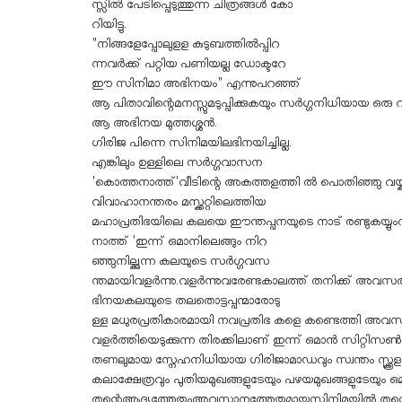
സ്സിൽ പേടിപ്പെടുത്തുന്ന ചിത്രങ്ങൾ കോ
റിയിട്ടു.
"നിങ്ങളേപ്പോലുളള കുടുബത്തിൽപ്പിറ
ന്നവർക്ക് പറ്റിയ പണിയല്ല ഡോക്ടറേ
ഈ സിനിമാ അഭിനയം" എന്നുപറഞ്ഞ്
ആ പിതാവിന്റെമനസ്സുമടുപ്പിക്കുകയും സർഗ്ഗനിധിയായ ഒര
ആ അഭിനയ മുത്തശ്ശൻ.
ഗിരിജ പിന്നെ സിനിമയിലഭിനയിച്ചില്ല.
എങ്കിലും ഉള്ളിലെ സർഗ്ഗവാസന
'കൊത്തനാത്ത്'വീടിന്റെ അകത്തളത്തി ൽ പൊതിഞ്ഞു വയ്
വിവാഹാനന്തരം മസ്ക്കറ്റിലെത്തിയ
മഹാപ്രതിഭയിലെ കലയെ ഈന്തപ്പനയുടെ നാട് രണ്ടുകയ്യുംനീ
നാത്ത് 'ഇന്ന് ഒമാനിലെങ്ങും നിറ
ഞ്ഞുനില്ക്കുന്ന കലയുടെ സർഗ്ഗവസ
ന്തമായിവളർന്നു.വളർന്നുവരേണ്ടകാലത്ത് തനിക്ക് അവസ
ഭിനയകലയുടെ തലതൊട്ടപ്പന്മാരോടു
ള്ള മധുരപ്രതികാരമായി നവപ്രതിഭ കളെ കണ്ടെത്തി അവ
വളർത്തിയെടുക്കുന്ന തിരക്കിലാണ് ഇന്ന് ഒമാൻ സിറ്റിസൺ 
തണലുമായ സ്നേഹനിധിയായ ഗിരിജാമാഡവും സ്വന്തം സ്ക്കൂളായ 
കലാക്ഷേത്രവും പുതിയമുഖങ്ങളുടേയും പഴയമുഖങ്ങളുടേയും ഒ
തന്റെആദ്യത്തേതുംഅവസാനത്തേതുമായസിനിമയിൽ തന്