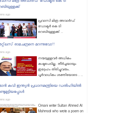
്രവാസി മിത്ര അവാർഡ് ഡോക്ടർ കെ ടി
െബിയുള്ളക്ക്
mins ago
പ്രവാസി മിത്ര അവാർഡ്
ഡോക്ടർ കെ ടി
റെബിയുള്ളക്ക് ...
റ്റ്‌ലസ് രാമചന്ദ്രനെ മറന്നുവോ!!
mins ago
നന്മയുള്ളവര്‍ അധികം
കഷ്ടപെടില്ല.. തീര്‍ച്ചയായും
ഇദ്ദേഹം തിരിച്ചുവരും..
പൂര്‍വാധികം ശക്തിയോടെ .. ...
ാന്‍ കവി ഇന്ത്യന്‍ പ്രധാനമന്ത്രിയെ ഡല്‍ഹിയില്‍
്ടുമുട്ടിയപ്പോള്‍
mins ago
Omani writer Sultan Ahmed Al
Mahmodi who wrote a poem on