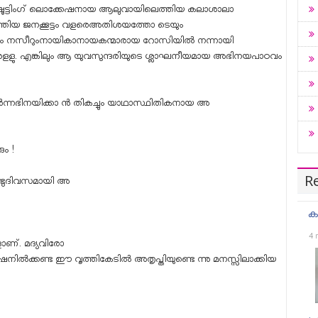
ഷൂട്ടിംഗ് ലൊക്കേഷനായ ആലുവായിലെത്തിയ കലാശാലാ
നെത്തിയ ജനക്കൂട്ടം വളരെഅതിശയത്തോ ടെയും
ം നസീറുംനായികാനായകന്മാരായ റോസിയിൽ നന്നായി
ുന്നുളളു. എങ്കിലും ആ യുവസുന്ദരിയുടെ ശ്ലാഘനീയമായ അഭിനയപാഠവം
ടർന്നഭിനയിക്കാ ൻ തികച്ചും യാഥാസ്ഥിതികനായ അ
ും !
R
രണ്ടുദിവസമായി അ
ക
4 
കളാണ്. മദ്യവിരോ
നിൽക്കണ്ട ഈ വൃത്തികേടിൽ അതൃപ്തിയുണ്ടെ ന്നു മനസ്സിലാക്കിയ