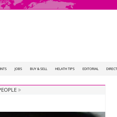
INTS
JOBS
BUY & SELL
HELATH TIPS
EDITORIAL
DIREC
PEOPLE