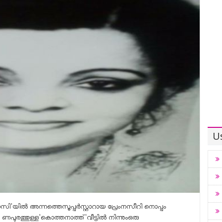
Us
'യിൽ അന്നത്തെസൂപ്പർസ്റ്റാറായ പ്രേംനസീറി നൊപ്പം
യ ണപുരത്തുള്ള'കൊത്തനാത്ത്'വീട്ടിൽ നിന്നുംഒരു