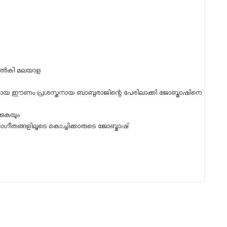
േരുനൽകി മലയാള
ന്ദരനായ ഈണം പ്രശസ്തനായ ബാബുരാജിന്റെ പേരിലാക്കി ജോബ്മാഷിനെ
കുകയും
ാഗീതങ്ങളിലൂടെ കൊച്ചിക്കാരുടെ ജോബ്മാഷ്