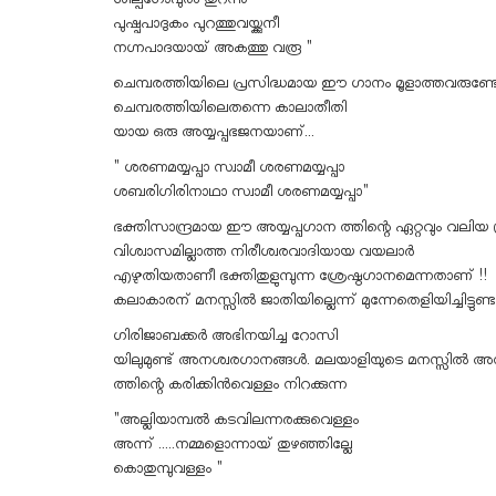
ശില്പഗോപുരം തുറന്നു
പുഷ്പപാദുകം പുറത്തുവയ്ക്കുനീ
നഗ്നപാദയായ് അകത്തു വരൂ "
ചെമ്പരത്തിയിലെ പ്രസിദ്ധമായ ഈ ഗാനം മൂളാത്തവരുണ്
ചെമ്പരത്തിയിലെതന്നെ കാലാതീതി
യായ ഒരു അയ്യപ്പഭജനയാണ്...
" ശരണമയ്യപ്പാ സ്വാമീ ശരണമയ്യപ്പാ
ശബരിഗിരിനാഥാ സ്വാമീ ശരണമയ്യപ്പാ"
ഭക്തിസാന്ദ്രമായ ഈ അയ്യപ്പഗാന ത്തിന്റെ ഏറ്റവും വലിയ 
വിശ്വാസമില്ലാത്ത നിരീശ്വരവാദിയായ വയലാർ
എഴുതിയതാണീ ഭക്തിതുളുമ്പുന്ന ശ്രേഷ്ഠഗാനമെന്നതാണ് !!
കലാകാരന് മനസ്സിൽ ജാതിയില്ലെന്ന് മുന്നേതെളിയിച്ചിട്ട
ഗിരിജാബക്കർ അഭിനയിച്ച റോസി
യിലുമുണ്ട് അനശ്വരഗാനങ്ങൾ. മലയാളിയുടെ മനസ്സിൽ 
ത്തിന്റെ കരിക്കിൻവെള്ളം നിറക്കുന്ന
"അല്ലിയാമ്പൽ കടവിലന്നരക്കുവെള്ളം
അന്ന് .....നമ്മളൊന്നായ് തുഴഞ്ഞില്ലേ
കൊതുമ്പുവള്ളം "