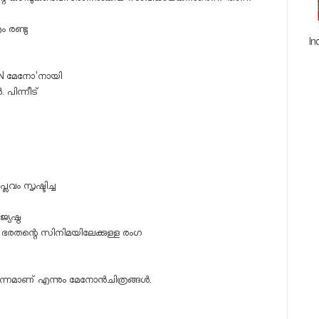
 രണ്ടു
In
P N മേനോ'നായി
 പിന്നീട്
ലവം സൃഷ്ടിച്ച
യേഷ്ഠ
 ഭരതന്റെ സിനിമയിലേക്കുള്ള രംഗ
പന്നമാണ് എന്നും മേനോൻചിത്രങ്ങൾ.