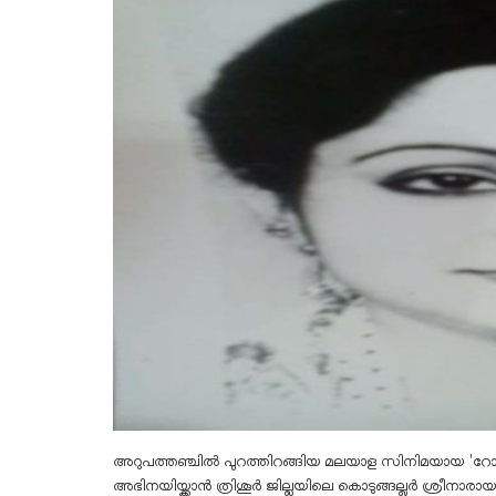
അറുപത്തഞ്ചിൽ പുറത്തിറങ്ങിയ മലയാള സിനിമയായ 'റോസി
അഭിനയിയ്ക്കാൻ ത്രിശൂർ ജില്ലയിലെ കൊടുങ്ങല്ലൂർ ശ്രീനാരാ