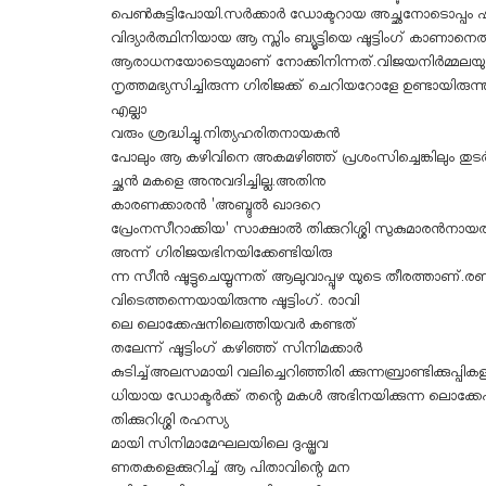
പെൺകുട്ടിപോയി.സർക്കാർ ഡോക്ടറായ അച്ഛനോടൊപ്പം 
വിദ്യാർത്ഥിനിയായ ആ സ്ലിം ബ്യൂട്ടിയെ ഷൂട്ടിംഗ് കാണാ
ആരാധനയോടെയുമാണ് നോക്കിനിന്നത്.വിജയനിർമ്മലയു
നൃത്തമഭ്യസിച്ചിരുന്ന ഗിരിജക്ക് ചെറിയറോളേ ഉണ്ടായിര
എല്ലാ
വരും ശ്രദ്ധിച്ചു.നിത്യഹരിതനായകൻ
പോലും ആ കഴിവിനെ അകമഴിഞ്ഞ് പ്രശംസിച്ചെങ്കിലും തു
ച്ഛൻ മകളെ അനുവദിച്ചില്ല.അതിനു
കാരണക്കാരൻ 'അബ്ദുൽ ഖാദറെ
പ്രേംനസീറാക്കിയ' സാക്ഷാൽ തിക്കുറിശ്ശി സുകുമാരൻ​നായര
അന്ന് ഗിരിജയഭിനയിക്കേണ്ടിയിരു
ന്ന സീൻ ഷൂട്ടുചെയ്യുന്നത് ആലുവാപ്പുഴ യുടെ തീരത്താണ്.
വിടെത്തന്നെയായിരുന്നു ഷൂട്ടിംഗ്. രാവി
ലെ ലൊക്കേഷനിലെത്തിയവർ കണ്ടത്
തലേന്ന് ഷൂട്ടിംഗ് കഴിഞ്ഞ് സിനിമക്കാർ
കുടിച്ച്അലസമായി വലിച്ചെറിഞ്ഞിരി ക്കുന്നബ്രാണ്ടിക്കുപ്പി
ധിയായ ഡോക്ടർക്ക് തന്റെ മകൾ അഭിനയിക്കുന്ന ലൊക്കേഷ
തിക്കുറിശ്ശി രഹസ്യ
മായി സിനിമാമേഘലയിലെ ദുഷ്പ്രവ
ണതകളെക്കുറിച്ച് ആ പിതാവിന്റെ മന