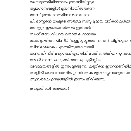
മലയാളത്തിലിന്നോളം ഇറങ്ങിയിട്ടുളള
പ്രേമഗാനങ്ങളിൽ മുൻനിരയിൽതന്നെ
യാണ് ഈഗാനത്തിനിന്നുംസ്ഥാനം.
പി. ഭാസ്ക്കരൻ മാഷുടെ അർത്ഥ സമ്പുഷ്ടമായ വരികൾകൾക്ക്
തേനൂറും ഈണംനൽകിയ ഇതിന്റെ
സംഗീതസംവിധായകനായ മഹാനായ
ജോബ്മാഷിനെ പിന്നീട് 'പള്ളിപ്പാട്ടുകാര' നെന്ന് വിളിപ്പ
സിനിമാലോകം പുറത്തിരുത്തുകയായി
രുന്നു. പിന്നീട് മറ്റൊരുചിത്രത്തിന് മാഷ് നൽകിയ സു
അവർ നാണംകെടുത്തിയെങ്കിലും ക്രിസ്തീയ
ദേവാലയങ്ങളിൽ ഇന്നുംമുഴങ്ങുന്ന, കണ്ണിനെ ഈറനണിയിക്
കരളിൽ ദൈവസാന്നിദ്ധ്യം നിറക്കുക യുംചെയ്യുന്നആരാധന
ആസ്വാദകഹൃദയങ്ങളിൽ ഇന്നും ജീവിക്കുന്നു.
കടപ്പാട് ഡി. ജയപാൽ