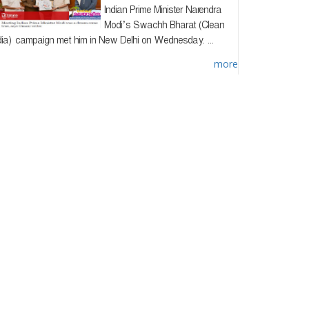
Indian Prime Minister Narendra
Modi’s Swachh Bharat (Clean
dia) campaign met him in New Delhi on Wednesday. ...
more