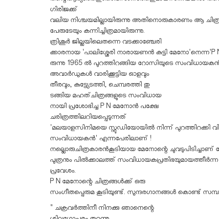
ഗിരിജക്ക്
വലിയ നിശ്ചയമില്ലായിരുന്നു അതിനൊരുകാരണം ആ ചിത്രം
പേരുടേയും കന്നിച്ചിത്രമായിരുന്നു.
ത്രിശൂർ ജില്ലയിലെതന്നെ വടക്കാഞ്ചേരി
ക്കാരനായ 'പാലിശ്ശേരി നാരായണൻ കുട്ടി മേനോ'നെന്ന'
രുന്നു 1965 ൽ പുറത്തിറങ്ങിയ റോസിയുടെ സംവിധായകൻ.
അവാർഡുകൾ വാരിക്കൂട്ടിയ ഓളവും
തീരവും, കുട്ട്യേടത്തി, ചെമ്പരത്തി തു
ടങ്ങിയ മഹത്ചിത്രങ്ങളുടെ സംവിധായ
നായി പ്രശോഭിച്ച P N മേനോൻ പക്ഷേ
ചരിത്രത്തിലറിയപ്പെടുന്നത്
'മലയാളസിനിമയെ സ്റ്റുഡിയോയിൽ നിന്ന് പുറത്തിറക്കി വിപ്
സംവിധായകൻ' എന്നപേരിലാണ് !
നല്ലൊരുചിത്രകാരൻകൂടിയായ മേനോന്റെ ചുവടുപിടിച്ചാണ് ജ്
പുത്രനും പിൽക്കാലത്ത് സംവിധായകപ്രതിഭയുമായത്തീർന്ന
പ്രവേശം.
P N മേനോന്റെ ചിത്രങ്ങൾക്ക് ഒരു
സംഗീതപ്പെരുമ കൂടിയുണ്ട്. സുന്ദരഗാനങ്ങൾ കൊണ്ട് സമ്
" ചക്രവർത്തിനീ നിനക്കു ഞാനെന്റെ