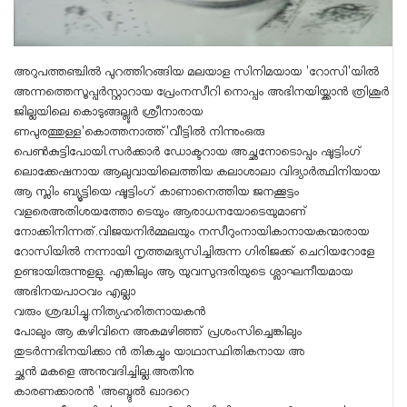
അറുപത്തഞ്ചിൽ പുറത്തിറങ്ങിയ മലയാള സിനിമയായ 'റോസി'യിൽ
അന്നത്തെസൂപ്പർസ്റ്റാറായ പ്രേംനസീറി നൊപ്പം അഭിനയിയ്ക്കാൻ ത്രിശൂർ
ജില്ലയിലെ കൊടുങ്ങല്ലൂർ ശ്രീനാരായ
ണപുരത്തുള്ള'കൊത്തനാത്ത്'വീട്ടിൽ നിന്നുംഒരു
പെൺകുട്ടിപോയി.സർക്കാർ ഡോക്ടറായ അച്ഛനോടൊപ്പം ഷൂട്ടിംഗ്
ലൊക്കേഷനായ ആലുവായിലെത്തിയ കലാശാലാ വിദ്യാർത്ഥിനിയായ
ആ സ്ലിം ബ്യൂട്ടിയെ ഷൂട്ടിംഗ് കാണാനെത്തിയ ജനക്കൂട്ടം
വളരെഅതിശയത്തോ ടെയും ആരാധനയോടെയുമാണ്
നോക്കിനിന്നത്.വിജയനിർമ്മലയും നസീറുംനായികാനായകന്മാരായ
റോസിയിൽ നന്നായി നൃത്തമഭ്യസിച്ചിരുന്ന ഗിരിജക്ക് ചെറിയറോളേ
ഉണ്ടായിരുന്നുളളു. എങ്കിലും ആ യുവസുന്ദരിയുടെ ശ്ലാഘനീയമായ
അഭിനയപാഠവം എല്ലാ
വരും ശ്രദ്ധിച്ചു.നിത്യഹരിതനായകൻ
പോലും ആ കഴിവിനെ അകമഴിഞ്ഞ് പ്രശംസിച്ചെങ്കിലും
തുടർന്നഭിനയിക്കാ ൻ തികച്ചും യാഥാസ്ഥിതികനായ അ
ച്ഛൻ മകളെ അനുവദിച്ചില്ല.അതിനു
കാരണക്കാരൻ 'അബ്ദുൽ ഖാദറെ