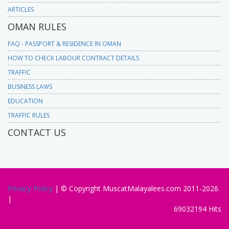
ARTICLES
OMAN RULES
FAQ - PASSPORT & RESIDENCE IN OMAN
HOW TO CHECK LABOUR CONTRACT DETAILS
TRAFFIC
BUSINESS LAWS
EDUCATION
TRAFFIC RULES
CONTACT US
Privacy Policy
| © Copyright MuscatMalayalees.com 2011-2026.
|
69032194 Hits