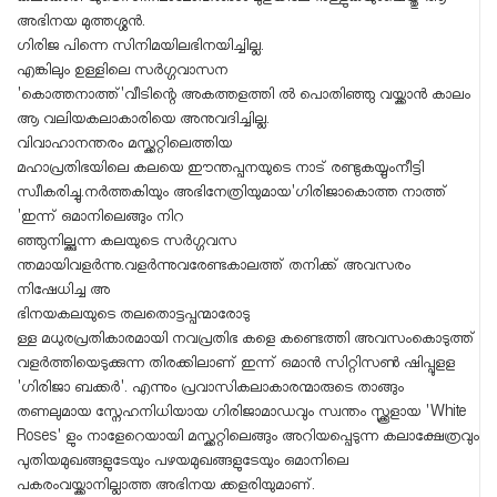
അഭിനയ മുത്തശ്ശൻ.
ഗിരിജ പിന്നെ സിനിമയിലഭിനയിച്ചില്ല.
എങ്കിലും ഉള്ളിലെ സർഗ്ഗവാസന
'കൊത്തനാത്ത്'വീടിന്റെ അകത്തളത്തി ൽ പൊതിഞ്ഞു വയ്ക്കാൻ കാലം
ആ വലിയകലാകാരിയെ അനുവദിച്ചില്ല.
വിവാഹാനന്തരം മസ്ക്കറ്റിലെത്തിയ
മഹാപ്രതിഭയിലെ കലയെ ഈന്തപ്പനയുടെ നാട് രണ്ടുകയ്യുംനീട്ടി
സ്വീകരിച്ചു.നർത്തകിയും അഭിനേത്രിയുമായ'ഗിരിജാകൊത്ത നാത്ത്
'ഇന്ന് ഒമാനിലെങ്ങും നിറ
ഞ്ഞുനില്ക്കുന്ന കലയുടെ സർഗ്ഗവസ
ന്തമായിവളർന്നു.വളർന്നുവരേണ്ടകാലത്ത് തനിക്ക് അവസരം
നിഷേധിച്ച അ
ഭിനയകലയുടെ തലതൊട്ടപ്പന്മാരോടു
ള്ള മധുരപ്രതികാരമായി നവപ്രതിഭ കളെ കണ്ടെത്തി അവസംകൊടുത്ത്
വളർത്തിയെടുക്കുന്ന തിരക്കിലാണ് ഇന്ന് ഒമാൻ സിറ്റിസൺ ഷിപ്പുളള
'ഗിരിജാ ബക്കർ'. എന്നും പ്രവാസികലാകാരന്മാരുടെ താങ്ങും
തണലുമായ സ്നേഹനിധിയായ ഗിരിജാമാഡവും സ്വന്തം സ്ക്കൂളായ 'White
Roses' ളും നാളേറെയായി മസ്ക്കറ്റിലെങ്ങും അറിയപ്പെടുന്ന കലാക്ഷേത്രവും
പുതിയമുഖങ്ങളുടേയും പഴയമുഖങ്ങളുടേയും ഒമാനിലെ
പകരംവയ്ക്കാനില്ലാത്ത അഭിനയ ക്കളരിയുമാണ്.