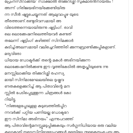
പ്രേംനസീറാക്കിയ' സാക്ഷാൽ തിക്കുറിശ്ശി സുകുമാരൻ​നായരും !
അന്ന് ഗിരിജയഭിനയിക്കേണ്ടിയിരു
ന്ന സീൻ ഷൂട്ടുചെയ്യുന്നത് ആലുവാപ്പുഴ യുടെ
തീരത്താണ്.രണ്ടുദിവസമായി അ
വിടെത്തന്നെയായിരുന്നു ഷൂട്ടിംഗ്. രാവി
ലെ ലൊക്കേഷനിലെത്തിയവർ കണ്ടത്
തലേന്ന് ഷൂട്ടിംഗ് കഴിഞ്ഞ് സിനിമക്കാർ
കുടിച്ച്അലസമായി വലിച്ചെറിഞ്ഞിരി ക്കുന്നബ്രാണ്ടിക്കുപ്പികളാണ്.
മദ്യവിരോ
ധിയായ ഡോക്ടർക്ക് തന്റെ മകൾ അഭിനയിക്കുന്ന
ലൊക്കേഷനിൽക്കണ്ട ഈ വൃത്തികേടിൽ അതൃപ്തിയുണ്ടെ ന്നു
മനസ്സിലാക്കിയ തിക്കുറിശ്ശി രഹസ്യ
മായി സിനിമാമേഘലയിലെ ദുഷ്പ്രവ
ണതകളെക്കുറിച്ച് ആ പിതാവിന്റെ മന
സ്സിൽ പേടിപ്പെടുത്തുന്ന ചിത്രങ്ങൾ കോ
റിയിട്ടു.
"നിങ്ങളേപ്പോലുളള കുടുബത്തിൽപ്പിറ
ന്നവർക്ക് പറ്റിയ പണിയല്ല ഡോക്ടറേ
ഈ സിനിമാ അഭിനയം" എന്നുപറഞ്ഞ്
ആ പിതാവിന്റെമനസ്സുമടുപ്പിക്കുകയും സർഗ്ഗനിധിയായ ഒരു വലിയ
കലാകാരി യുടെസിനിമാമോഹങ്ങൾ മുളയിലേ നുള്ളുകയുംചെയ്തു ആ