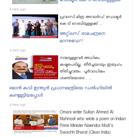
ഡോക്ടർ കെ ടി റെബിയുള്ളക്ക്
4 mins ago
പ്രവാസി മിത്ര അവാർഡ് ഡോക്ടർ
കെ ടി റെബിയുള്ളക്ക് ...
അറ്റ്‌ലസ് രാമചന്ദ്രനെ
മറന്നുവോ!!
4 mins ago
നന്മയുള്ളവര്‍ അധികം
കഷ്ടപെടില്ല.. തീര്‍ച്ചയായും ഇദ്ദേഹം
തിരിച്ചുവരും.. പൂര്‍വാധികം
ശക്തിയോടെ .. ...
ഒമാന്‍ കവി ഇന്ത്യന്‍ പ്രധാനമന്ത്രിയെ ഡല്‍ഹിയില്‍
കണ്ടുമുട്ടിയപ്പോള്‍
4 mins ago
Omani writer Sultan Ahmed Al
Mahmodi who wrote a poem on Indian
Prime Minister Narendra Modi’s
Swachh Bharat (Clean India)