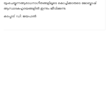
യുംചെയ്യുന്നആരാധനാഗീതങ്ങളിലൂടെ കൊച്ചിക്കാരുടെ ജോബ്മാഷ്
ആസ്വാദകഹൃദയങ്ങളിൽ ഇന്നും ജീവിക്കുന്നു.
കടപ്പാട് ഡി. ജയപാൽ