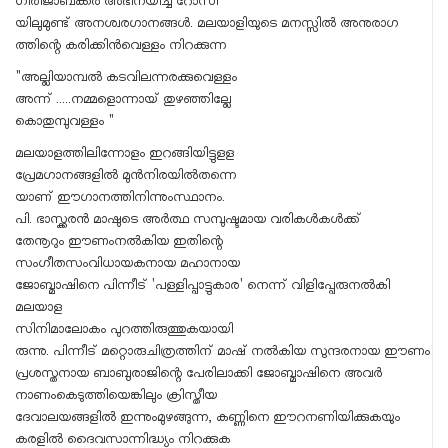
ഗിരിജാബക്കർ അഭിനയിച്ച റോസി
യിലുമുണ്ട് അനശ്വരഗാനങ്ങൾ. മലയാളിയുടെ മനസ്സിൽ അനുരാഗ
ത്തിന്റെ കരിക്കിൻവെള്ളം നിറക്കുന്ന
"അല്ലിയാമ്പൽ കടവിലന്നരക്കുവെള്ളം
അന്ന് .....നമ്മളൊന്നായ് തുഴഞ്ഞില്ലേ
കൊതുമ്പുവള്ളം "
മലയാളത്തിലിന്നോളം ഇറങ്ങിയിട്ടുളള
പ്രേമഗാനങ്ങളിൽ മുൻനിരയിൽതന്നെ
യാണ് ഈഗാനത്തിനിന്നുംസ്ഥാനം.
പി. ഭാസ്ക്കരൻ മാഷുടെ അർത്ഥ സമ്പുഷ്ടമായ വരികൾകൾക്ക്
തേനൂറും ഈണംനൽകിയ ഇതിന്റെ
സംഗീതസംവിധായകനായ മഹാനായ
ജോബ്മാഷിനെ പിന്നീട് 'പള്ളിപ്പാട്ടുകാര' നെന്ന് വിളിപ്പേരുനൽകി
മലയാള
സിനിമാലോകം പുറത്തിരുത്തുകയായി
രുന്നു. പിന്നീട് മറ്റൊരുചിത്രത്തിന് മാഷ് നൽകിയ സുന്ദരനായ ഈണം
പ്രശസ്തനായ ബാബുരാജിന്റെ പേരിലാക്കി ജോബ്മാഷിനെ അവർ
നാണംകെടുത്തിയെങ്കിലും ക്രിസ്തീയ
ദേവാലയങ്ങളിൽ ഇന്നുംമുഴങ്ങുന്ന, കണ്ണിനെ ഈറനണിയിക്കുകയും
കരളിൽ ദൈവസാന്നിദ്ധ്യം നിറക്കുക