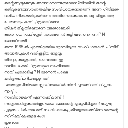
തന്റെആദ്യത്തേതുംഅവസാനത്തേതുമായസിനിമയിൽ തന്റെ
കഴിവുകണ്ടവസരംനൽകിയ സംവിധായകനാരെന്ന് അന്ന് ഗിരിജക്ക്
വലിയ നിശ്ചയമില്ലായിരുന്നു അതിനൊരുകാരണം ആ ചിത്രം രണ്ടു
പേരുടേയും കന്നിച്ചിത്രമായിരുന്നു.
ത്രിശൂർ ജില്ലയിലെതന്നെ വടക്കാഞ്ചേരി
ക്കാരനായ 'പാലിശ്ശേരി നാരായണൻ കുട്ടി മേനോ'നെന്ന'P N
മേനോ'നായി
രുന്നു 1965 ൽ പുറത്തിറങ്ങിയ റോസിയുടെ സംവിധായകൻ. പിന്നീട്
അവാർഡുകൾ വാരിക്കൂട്ടിയ ഓളവും
തീരവും, കുട്ട്യേടത്തി, ചെമ്പരത്തി തു
ടങ്ങിയ മഹത്ചിത്രങ്ങളുടെ സംവിധായ
നായി പ്രശോഭിച്ച P N മേനോൻ പക്ഷേ
ചരിത്രത്തിലറിയപ്പെടുന്നത്
'മലയാളസിനിമയെ സ്റ്റുഡിയോയിൽ നിന്ന് പുറത്തിറക്കി വിപ്ലവം
സൃഷ്ടിച്ച
സംവിധായകൻ' എന്നപേരിലാണ് !
നല്ലൊരുചിത്രകാരൻകൂടിയായ മേനോന്റെ ചുവടുപിടിച്ചാണ് ജ്യേഷ്ഠ
പുത്രനും പിൽക്കാലത്ത് സംവിധായകപ്രതിഭയുമായത്തീർന്ന ഭരതന്റെ
സിനിമയിലേക്കുള്ള രംഗ
പ്രവേശം.