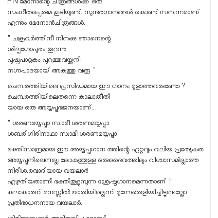
P N മേനോന്റെ ചിത്രങ്ങൾക്ക് ഒരു
സംഗീതപ്പെരുമ കൂടിയുണ്ട്. സുന്ദരഗാനങ്ങൾ കൊണ്ട് സമ്പന്നമാണ്
എന്നും മേനോൻചിത്രങ്ങൾ.
" ചക്രവർത്തിനീ നിനക്കു ഞാനെന്റെ
ശില്പഗോപുരം തുറന്നു
പുഷ്പപാദുകം പുറത്തുവയ്ക്കുനീ
നഗ്നപാദയായ് അകത്തു വരൂ "
ചെമ്പരത്തിയിലെ പ്രസിദ്ധമായ ഈ ഗാനം മൂളാത്തവരുണ്ടോ ?
ചെമ്പരത്തിയിലെതന്നെ കാലാതീതി
യായ ഒരു അയ്യപ്പഭജനയാണ്...
" ശരണമയ്യപ്പാ സ്വാമീ ശരണമയ്യപ്പാ
ശബരിഗിരിനാഥാ സ്വാമീ ശരണമയ്യപ്പാ"
ഭക്തിസാന്ദ്രമായ ഈ അയ്യപ്പഗാന ത്തിന്റെ ഏറ്റവും വലിയ പ്രത്യേകത
അയ്യപ്പനിലെന്നല്ല ലോകത്തുള്ള ഒരുദൈവത്തിലും വിശ്വാസമില്ലാത്ത
നിരീശ്വരവാദിയായ വയലാർ
എഴുതിയതാണീ ഭക്തിതുളുമ്പുന്ന ശ്രേഷ്ഠഗാനമെന്നതാണ് !!
കലാകാരന് മനസ്സിൽ ജാതിയില്ലെന്ന് മുന്നേതെളിയിച്ചിട്ടുണ്ടല്ലോ
പ്രതിഭാധനനായ വയലാർ.