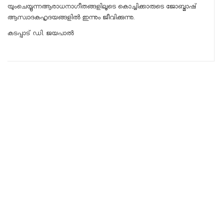
യുംചെയ്യുന്നആരാധനാഗീതങ്ങളിലൂടെ കൊച്ചിക്കാരുടെ ജോബ്മാഷ്
ആസ്വാദകഹൃദയങ്ങളിൽ ഇന്നും ജീവിക്കുന്നു.
കടപ്പാട് ഡി. ജയപാൽ