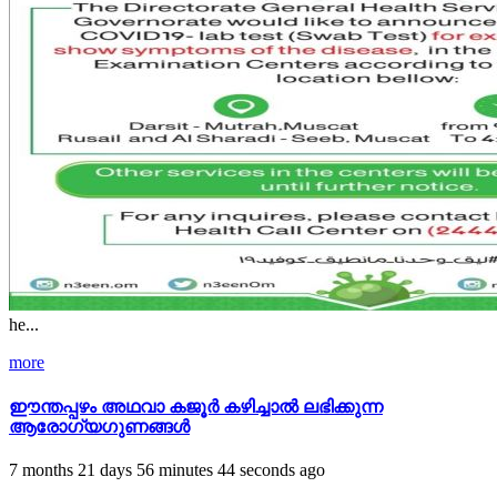
he...
more
ഈന്തപ്പഴം അഥവാ കജൂര്‍ കഴിച്ചാല്‍ ലഭിക്കുന്ന
ആരോഗ്യഗുണങ്ങൾ
7 months 21 days 56 minutes 44 seconds ago