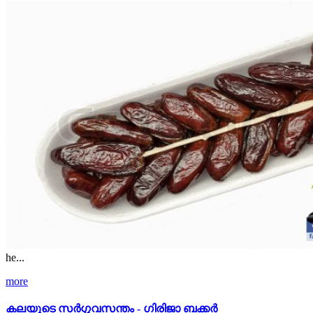
he...
more
കലയുടെ സർഗ്ഗവസന്തം - ഗിരിജാ ബക്കർ