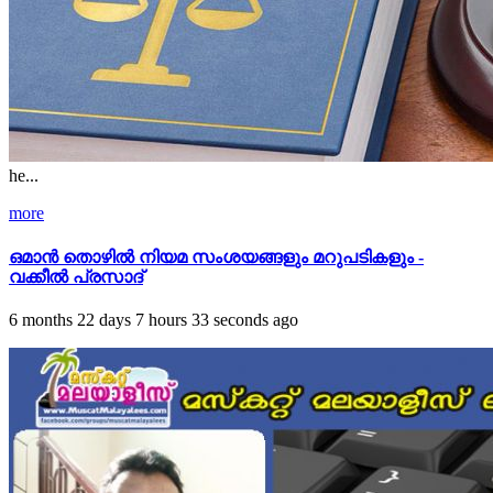
he...
more
ഒമാന്‍ തൊഴില്‍ നിയമ സംശയങ്ങളും മറുപടികളും -
വക്കീല്‍ പ്രസാദ്‌
6 months 22 days 7 hours 33 seconds ago