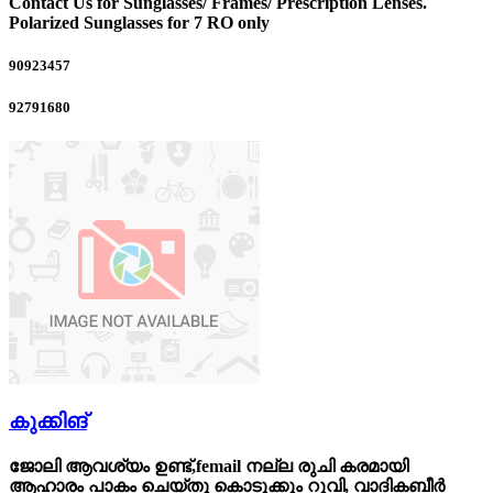
Contact Us for Sunglasses/ Frames/ Prescription Lenses.
Polarized Sunglasses for 7 RO only
90923457
92791680
കുക്കിങ്
ജോലി ആവശ്യം ഉണ്ട്,femail നല്ല രുചി കരമായി
ആഹാരം പാകം ചെയ്‌തു കൊടുക്കും റൂവി, വാദികബീർ