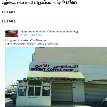
ഏരിയ.. ദയവായി വിളിക്കുക, baby 96187683
96187683
96187683