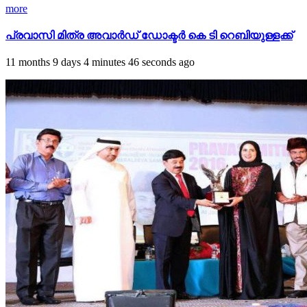
more
പ്രവാസി മിത്ര അവാർഡ് ഡോക്ടർ കെ ടി റെബിയുള്ളക്ക്
11 months 9 days 4 minutes 46 seconds ago