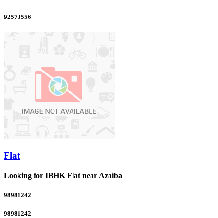
92573556
Flat
Looking for IBHK Flat near Azaiba
98981242
98981242